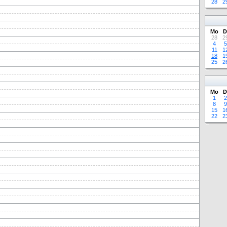
28
2
Mo
D
28
2
4
5
11
1
18
1
25
2
Mo
D
1
2
8
9
15
1
22
2