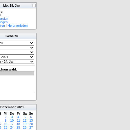
Mo, 18. Jan
e:
L
ersion
lungen
eren
|
Herunterladen
Gehe zu
chauswahl:
Dezember
2020
i
Mi
Do
Fr
Sa
So
2
3
4
5
6
9
10
11
12
13
5
16
17
18
19
20
2
23
24
25
26
27