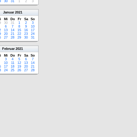
9
30
31
1
2
3
Januar
2021
i
Mi
Do
Fr
Sa
So
9
30
31
1
2
3
6
7
8
9
10
2
13
14
15
16
17
9
20
21
22
23
24
6
27
28
29
30
31
Februar
2021
i
Mi
Do
Fr
Sa
So
3
4
5
6
7
10
11
12
13
14
6
17
18
19
20
21
3
24
25
26
27
28