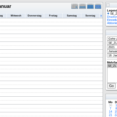
anuar
Legend
SE_Z
»
tag
Mittwoch
Donnerstag
Freitag
Samstag
Sonntag
Druckv
Einstel
Abboni
Mehrfa
Mo
D
30
1
7
8
14
1
21
2