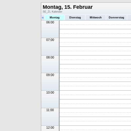
Montag, 15. Februar
SE_ZL Kalender
«
Montag
Dienstag
Mittwoch
Donnerstag
06:00
07:00
08:00
09:00
10:00
11:00
12:00