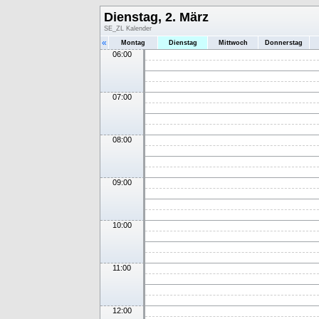
Dienstag, 2. März
SE_ZL Kalender
«
Montag
Dienstag
Mittwoch
Donnerstag
06:00
07:00
08:00
09:00
10:00
11:00
12:00