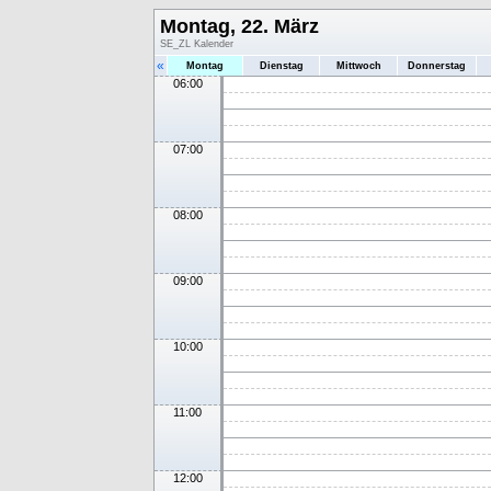
Montag, 22. März
SE_ZL Kalender
«
Montag
Dienstag
Mittwoch
Donnerstag
06:00
07:00
08:00
09:00
10:00
11:00
12:00