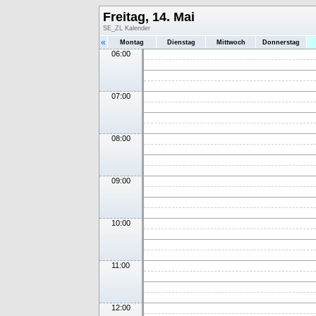
Freitag, 14. Mai
SE_ZL Kalender
«
Montag
Dienstag
Mittwoch
Donnerstag
06:00
07:00
08:00
09:00
10:00
11:00
12:00