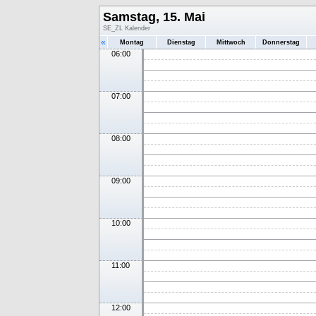
Samstag, 15. Mai
SE_ZL Kalender
«
Montag
Dienstag
Mittwoch
Donnerstag
06:00
07:00
08:00
09:00
10:00
11:00
12:00