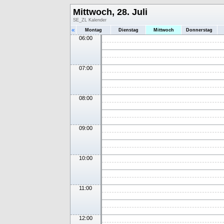
Mittwoch, 28. Juli
SE_ZL Kalender
«
Montag
Dienstag
Mittwoch
Donnerstag
06:00
07:00
08:00
09:00
10:00
11:00
12:00