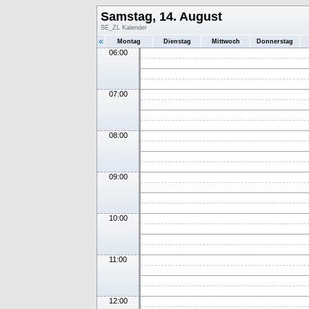
Samstag, 14. August
SE_ZL Kalender
«
Montag
Dienstag
Mittwoch
Donnerstag
06:00
07:00
08:00
09:00
10:00
11:00
12:00