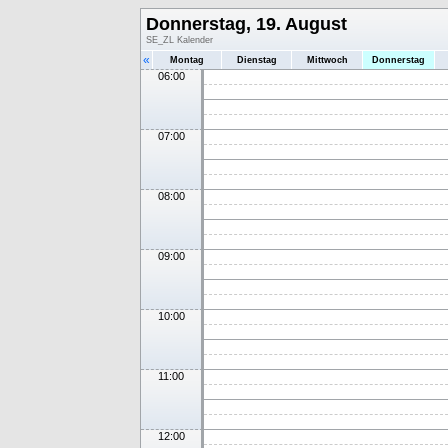
Donnerstag, 19. August
SE_ZL Kalender
«
Montag
Dienstag
Mittwoch
Donnerstag
06:00
07:00
08:00
09:00
10:00
11:00
12:00