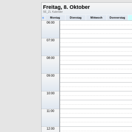
Freitag, 8. Oktober
SE_ZL Kalender
«
Montag
Dienstag
Mittwoch
Donnerstag
06:00
07:00
08:00
09:00
10:00
11:00
12:00