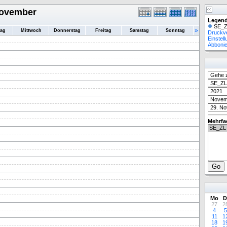
November
Legend
SE_Z
»
tag
Mittwoch
Donnerstag
Freitag
Samstag
Sonntag
Druckv
Einstel
Abboni
Mehrfa
Mo
D
27
2
4
5
11
1
18
1