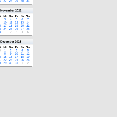
6
27
28
29
30
31
November
2021
i
Mi
Do
Fr
Sa
So
3
4
5
6
7
10
11
12
13
14
6
17
18
19
20
21
3
24
25
26
27
28
0
1
2
3
4
5
Dezember
2021
i
Mi
Do
Fr
Sa
So
0
1
2
3
4
5
8
9
10
11
12
4
15
16
17
18
19
1
22
23
24
25
26
8
29
30
31
1
2