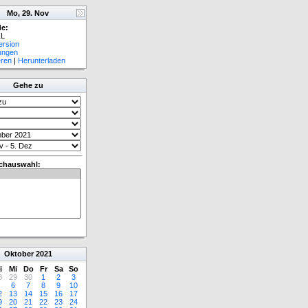
Mo, 29. Nov
e:
L
ersion
lungen
eren
|
Herunterladen
Gehe zu
chauswahl:
Oktober
2021
i
Mi
Do
Fr
Sa
So
8
29
30
1
2
3
6
7
8
9
10
2
13
14
15
16
17
9
20
21
22
23
24