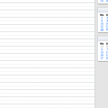
25
2
Mo
D
1
2
8
9
15
1
22
2
29
3
Mo
D
29
3
6
7
13
1
20
2
27
2