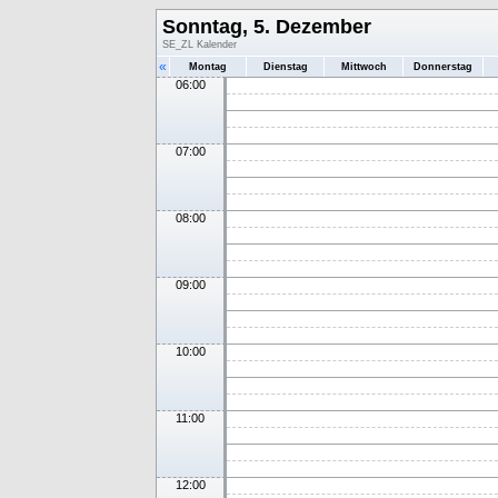
Sonntag, 5. Dezember
SE_ZL Kalender
«
Montag
Dienstag
Mittwoch
Donnerstag
06:00
07:00
08:00
09:00
10:00
11:00
12:00