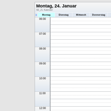
Montag, 24. Januar
SE_ZL Kalender
«
Montag
Dienstag
Mittwoch
Donnerstag
06:00
07:00
08:00
09:00
10:00
11:00
12:00