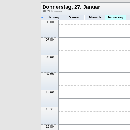
Donnerstag, 27. Januar
SE_ZL Kalender
«
Montag
Dienstag
Mittwoch
Donnerstag
06:00
07:00
08:00
09:00
10:00
11:00
12:00