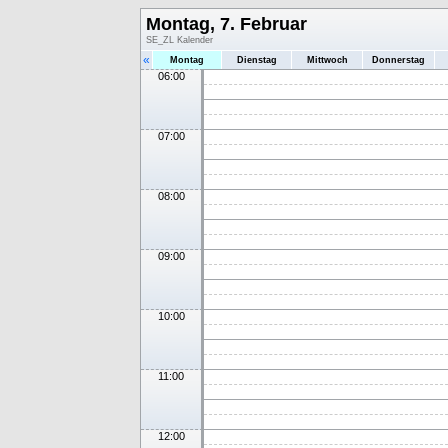
Montag, 7. Februar
SE_ZL Kalender
«
Montag
Dienstag
Mittwoch
Donnerstag
06:00
07:00
08:00
09:00
10:00
11:00
12:00