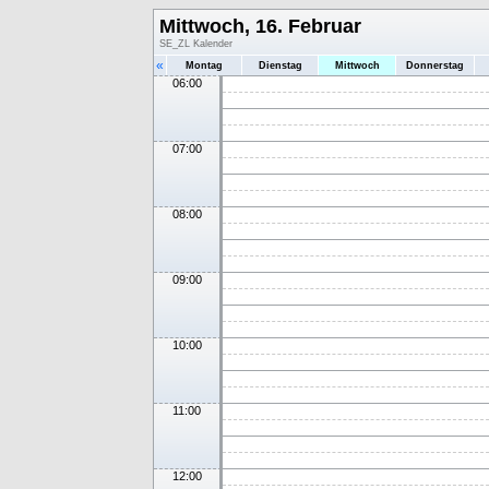
Mittwoch, 16. Februar
SE_ZL Kalender
«
Montag
Dienstag
Mittwoch
Donnerstag
06:00
07:00
08:00
09:00
10:00
11:00
12:00