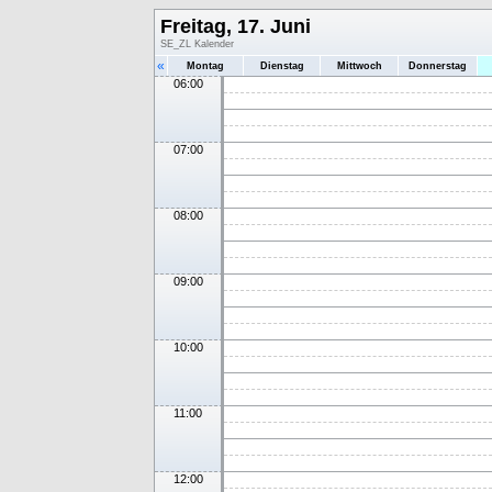
Freitag, 17. Juni
SE_ZL Kalender
«
Montag
Dienstag
Mittwoch
Donnerstag
06:00
07:00
08:00
09:00
10:00
11:00
12:00