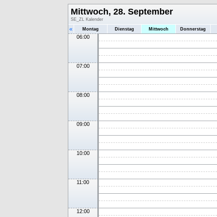
Mittwoch, 28. September
SE_ZL Kalender
«
Montag
Dienstag
Mittwoch
Donnerstag
06:00
07:00
08:00
09:00
10:00
11:00
12:00