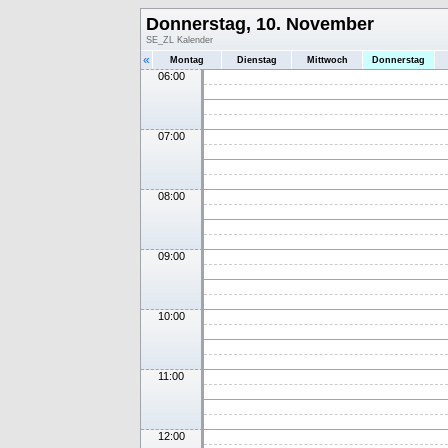
Donnerstag, 10. November
SE_ZL Kalender
«
Montag
Dienstag
Mittwoch
Donnerstag
06:00
07:00
08:00
09:00
10:00
11:00
12:00