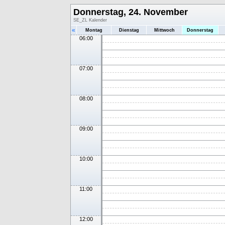
Donnerstag, 24. November
SE_ZL Kalender
«
Montag
Dienstag
Mittwoch
Donnerstag
06:00
07:00
08:00
09:00
10:00
11:00
12:00