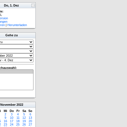
Do, 1. Dez
e:
L
ersion
lungen
eren
|
Herunterladen
Gehe zu
chauswahl:
November
2022
i
Mi
Do
Fr
Sa
So
2
3
4
5
6
9
10
11
12
13
5
16
17
18
19
20
2
23
24
25
26
27