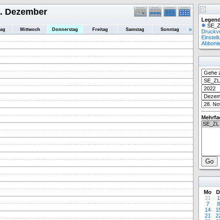
1. Dezember
Legend
SE_Z
»
tag
Mittwoch
Donnerstag
Freitag
Samstag
Sonntag
Druckv
Einstel
Abboni
Mehrfa
Mo
D
31
1
7
8
14
1
21
2