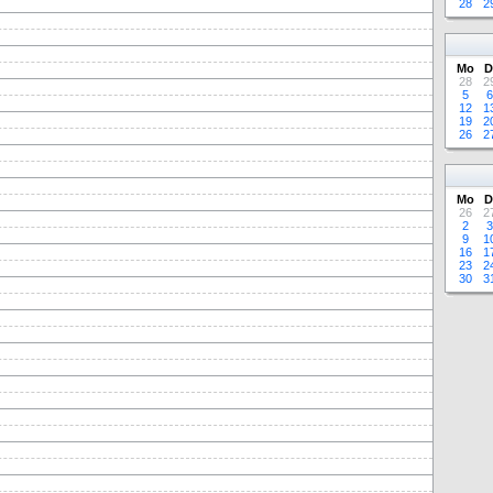
28
2
Mo
D
28
2
5
6
12
1
19
2
26
2
Mo
D
26
2
2
3
9
1
16
1
23
2
30
3