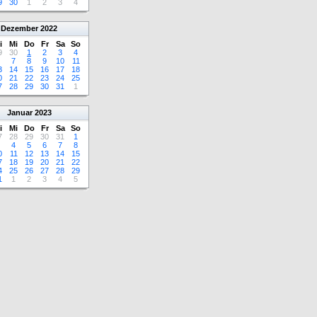
9
30
1
2
3
4
Dezember
2022
i
Mi
Do
Fr
Sa
So
9
30
1
2
3
4
7
8
9
10
11
3
14
15
16
17
18
0
21
22
23
24
25
7
28
29
30
31
1
Januar
2023
i
Mi
Do
Fr
Sa
So
7
28
29
30
31
1
4
5
6
7
8
0
11
12
13
14
15
7
18
19
20
21
22
4
25
26
27
28
29
1
1
2
3
4
5