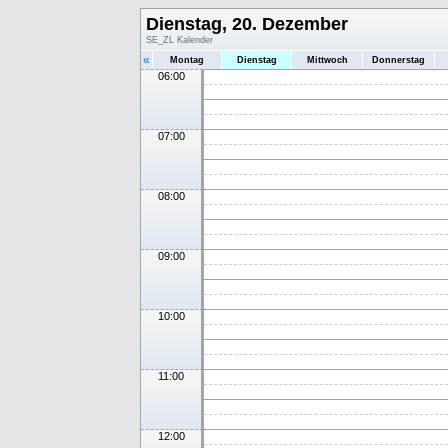
Dienstag, 20. Dezember
SE_ZL Kalender
«
Montag
Dienstag
Mittwoch
Donnerstag
06:00
07:00
08:00
09:00
10:00
11:00
12:00