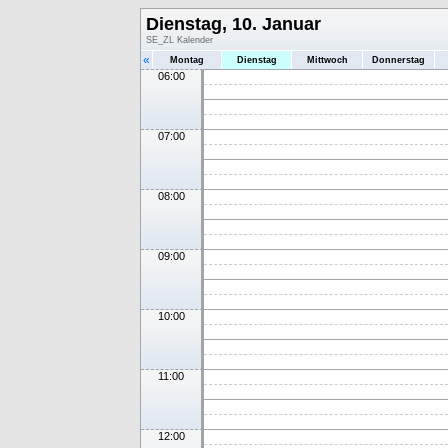
Dienstag, 10. Januar
SE_ZL Kalender
«
Montag
Dienstag
Mittwoch
Donnerstag
06:00
07:00
08:00
09:00
10:00
11:00
12:00