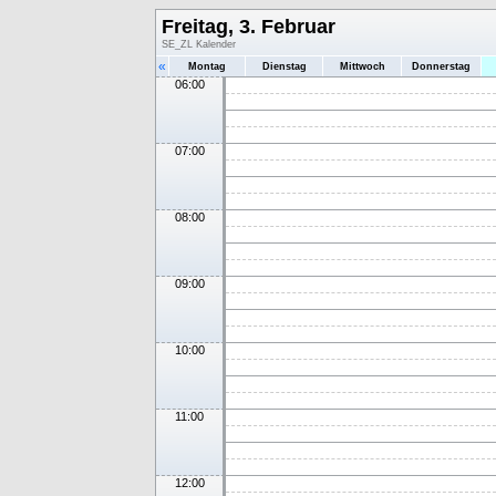
Freitag, 3. Februar
SE_ZL Kalender
«
Montag
Dienstag
Mittwoch
Donnerstag
06:00
07:00
08:00
09:00
10:00
11:00
12:00