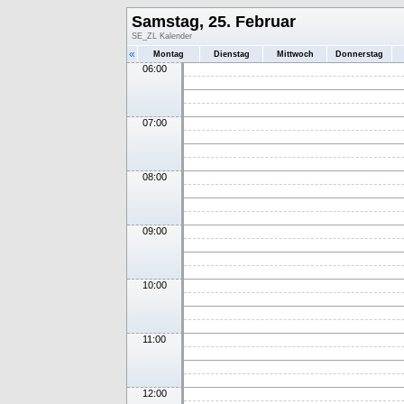
Samstag, 25. Februar
SE_ZL Kalender
«
Montag
Dienstag
Mittwoch
Donnerstag
06:00
07:00
08:00
09:00
10:00
11:00
12:00