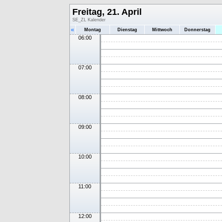
Freitag, 21. April
SE_ZL Kalender
«
Montag
Dienstag
Mittwoch
Donnerstag
06:00
07:00
08:00
09:00
10:00
11:00
12:00