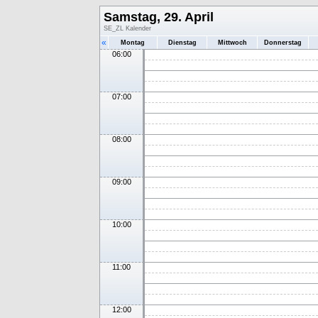
Samstag, 29. April
SE_ZL Kalender
«
Montag
Dienstag
Mittwoch
Donnerstag
06:00
07:00
08:00
09:00
10:00
11:00
12:00