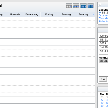
li
Legend
SE_Z
»
tag
Mittwoch
Donnerstag
Freitag
Samstag
Sonntag
Druckv
Einstel
Abboni
Mehrfa
Mo
D
29
3
5
6
12
1
19
2