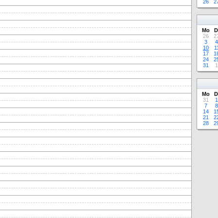
26
2
Mo
D
26
2
3
4
10
1
17
1
24
2
31
1
Mo
D
31
1
7
8
14
1
21
2
28
2