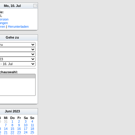
Mo, 10. Jul
e:
L
ersion
lungen
eren
|
Herunterladen
Gehe zu
chauswahl:
Juni
2023
i
Mi
Do
Fr
Sa
So
0
31
1
2
3
4
7
8
9
10
11
3
14
15
16
17
18
0
21
22
23
24
25