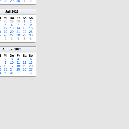
7
28
29
30
1
2
Juli
2023
i
Mi
Do
Fr
Sa
So
7
28
29
30
1
2
5
6
7
8
9
1
12
13
14
15
16
8
19
20
21
22
23
5
26
27
28
29
30
2
3
4
5
6
August
2023
i
Mi
Do
Fr
Sa
So
2
3
4
5
6
9
10
11
12
13
5
16
17
18
19
20
2
23
24
25
26
27
9
30
31
1
2
3