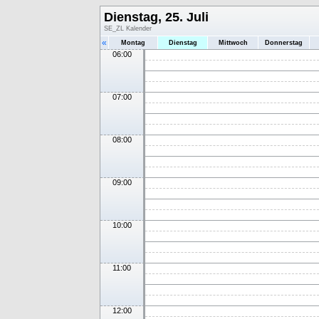
Dienstag, 25. Juli
SE_ZL Kalender
«
Montag
Dienstag
Mittwoch
Donnerstag
06:00
07:00
08:00
09:00
10:00
11:00
12:00