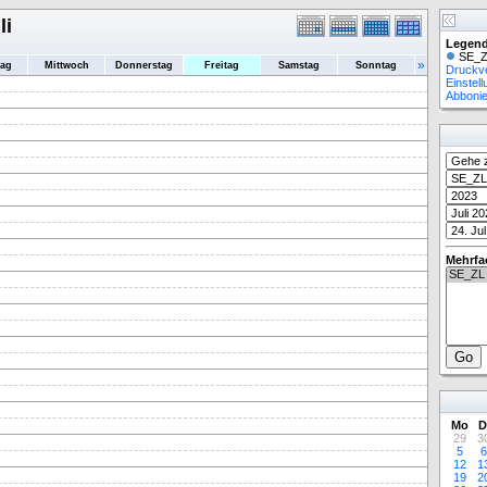
li
Legend
SE_Z
»
tag
Mittwoch
Donnerstag
Freitag
Samstag
Sonntag
Druckv
Einstel
Abboni
Mehrfa
Mo
D
29
3
5
6
12
1
19
2