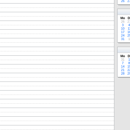
26
2
Mo
D
26
2
3
4
10
1
17
1
24
2
31
1
Mo
D
31
1
7
8
14
1
21
2
28
2