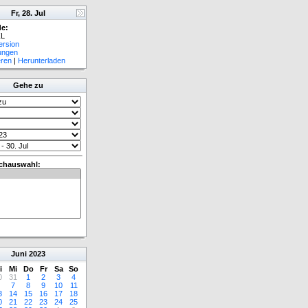
Fr, 28. Jul
e:
L
ersion
lungen
eren
|
Herunterladen
Gehe zu
chauswahl:
Juni
2023
i
Mi
Do
Fr
Sa
So
0
31
1
2
3
4
7
8
9
10
11
3
14
15
16
17
18
0
21
22
23
24
25