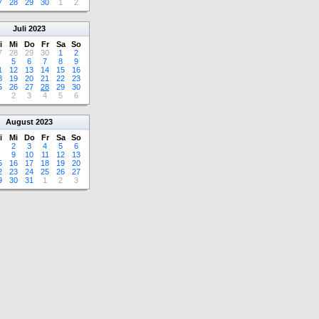
7
28
29
30
1
2
Juli
2023
i
Mi
Do
Fr
Sa
So
7
28
29
30
1
2
5
6
7
8
9
1
12
13
14
15
16
8
19
20
21
22
23
5
26
27
28
29
30
2
3
4
5
6
August
2023
i
Mi
Do
Fr
Sa
So
2
3
4
5
6
9
10
11
12
13
5
16
17
18
19
20
2
23
24
25
26
27
9
30
31
1
2
3