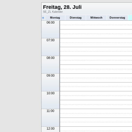
Freitag, 28. Juli
SE_ZL Kalender
«
Montag
Dienstag
Mittwoch
Donnerstag
06:00
07:00
08:00
09:00
10:00
11:00
12:00