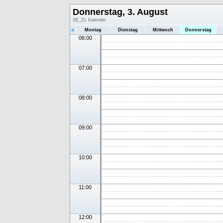
Donnerstag, 3. August
SE_ZL Kalender
«
Montag
Dienstag
Mittwoch
Donnerstag
06:00
07:00
08:00
09:00
10:00
11:00
12:00