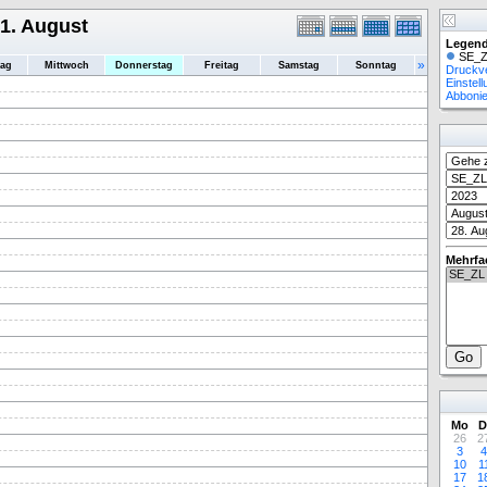
1. August
Legend
SE_Z
»
tag
Mittwoch
Donnerstag
Freitag
Samstag
Sonntag
Druckv
Einstel
Abboni
Mehrfa
Mo
D
26
2
3
4
10
1
17
1