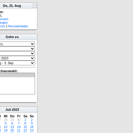
Do, 31. Aug
e:
L
ersion
lungen
eren
|
Herunterladen
Gehe zu
chauswahl:
Juli
2023
i
Mi
Do
Fr
Sa
So
7
28
29
30
1
2
5
6
7
8
9
1
12
13
14
15
16
8
19
20
21
22
23