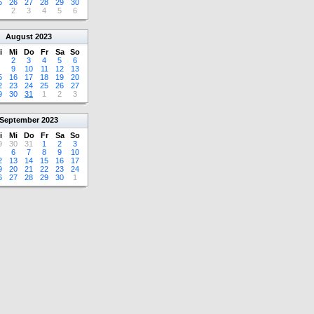
5
26
27
28
29
30
2
3
4
5
6
August
2023
i
Mi
Do
Fr
Sa
So
2
3
4
5
6
9
10
11
12
13
5
16
17
18
19
20
2
23
24
25
26
27
9
30
31
1
2
3
September
2023
i
Mi
Do
Fr
Sa
So
9
30
31
1
2
3
6
7
8
9
10
2
13
14
15
16
17
9
20
21
22
23
24
6
27
28
29
30
1