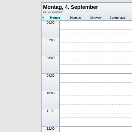
Montag, 4. September
SE_ZL Kalender
«
Montag
Dienstag
Mittwoch
Donnerstag
06:00
07:00
08:00
09:00
10:00
11:00
12:00