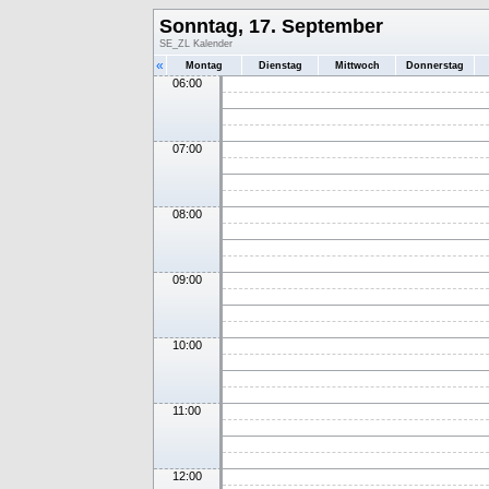
Sonntag, 17. September
SE_ZL Kalender
«
Montag
Dienstag
Mittwoch
Donnerstag
06:00
07:00
08:00
09:00
10:00
11:00
12:00