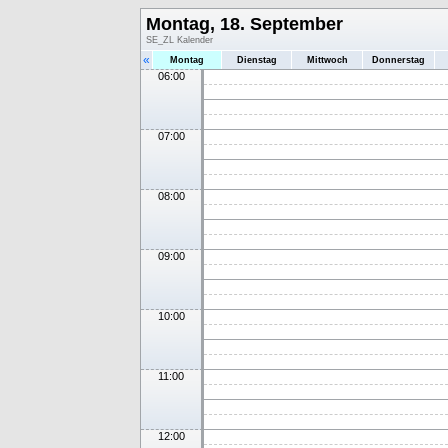
Montag, 18. September
SE_ZL Kalender
«
Montag
Dienstag
Mittwoch
Donnerstag
06:00
07:00
08:00
09:00
10:00
11:00
12:00