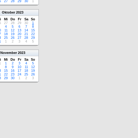
6
27
28
29
30
1
Oktober
2023
i
Mi
Do
Fr
Sa
So
6
27
28
29
30
1
4
5
6
7
8
0
11
12
13
14
15
7
18
19
20
21
22
4
25
26
27
28
29
1
1
2
3
4
5
November
2023
i
Mi
Do
Fr
Sa
So
1
1
2
3
4
5
8
9
10
11
12
4
15
16
17
18
19
1
22
23
24
25
26
8
29
30
1
2
3