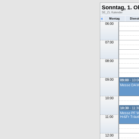
Sonntag, 1. O
SE_ZL Kalender
«
Montag
Diens
06:00
07:00
08:00
09:00
09:00
- 10:0
Messe DA 
10:00
10:30
- 11:3
Messe PF W
11:00
Hr&Fr Träutl
12:00