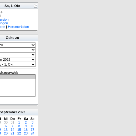
So, 1. Okt
e:
L
ersion
lungen
eren
|
Herunterladen
Gehe zu
chauswahl:
September
2023
i
Mi
Do
Fr
Sa
So
9
30
31
1
2
3
6
7
8
9
10
2
13
14
15
16
17
9
20
21
22
23
24