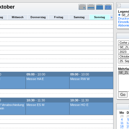
ktober
Legend
SE_Z
»
tag
Mittwoch
Donnerstag
Freitag
Samstag
Sonntag
Druckv
Einstel
Abboni
Mehrfa
0
09:00
- 10:00
09:00
- 10:00
M
Messe HA E
Messe RW W
0
10:30
- 11:30
10:30
- 11:30
 Verabschiedung
Messe ES M
Messe HO E
ein
Mo
D
28
2
4
5
11
1
18
1