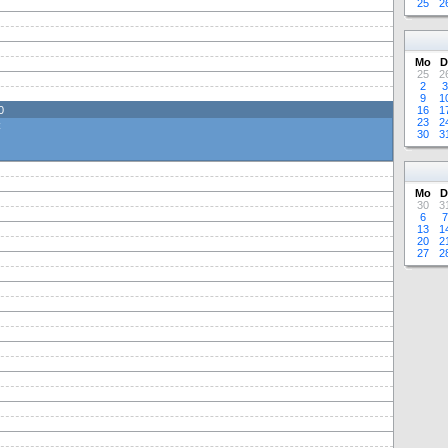
25
2
Mo
D
25
2
2
3
9
1
0
16
1
23
2
C
30
3
Mo
D
30
3
6
7
13
1
20
2
27
2