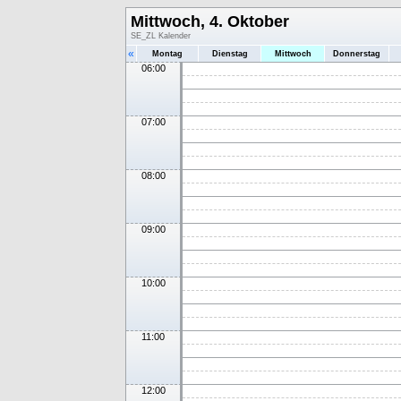
Mittwoch, 4. Oktober
SE_ZL Kalender
«
Montag
Dienstag
Mittwoch
Donnerstag
06:00
07:00
08:00
09:00
10:00
11:00
12:00