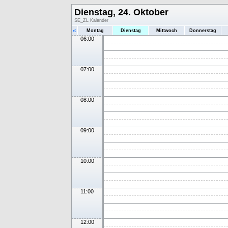
Dienstag, 24. Oktober
SE_ZL Kalender
«
Montag
Dienstag
Mittwoch
Donnerstag
06:00
07:00
08:00
09:00
10:00
11:00
12:00