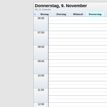
Donnerstag, 9. November
SE_ZL Kalender
«
Montag
Dienstag
Mittwoch
Donnerstag
06:00
07:00
08:00
09:00
10:00
11:00
12:00