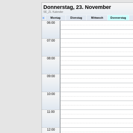
Donnerstag, 23. November
SE_ZL Kalender
«
Montag
Dienstag
Mittwoch
Donnerstag
06:00
07:00
08:00
09:00
10:00
11:00
12:00