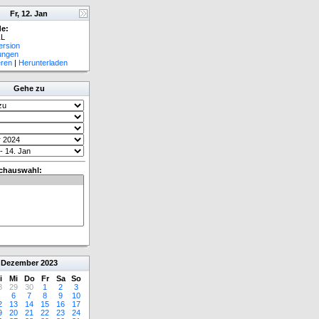
Fr, 12. Jan
e:
L
ersion
lungen
eren
|
Herunterladen
Gehe zu
chauswahl:
Dezember
2023
i
Mi
Do
Fr
Sa
So
8
29
30
1
2
3
6
7
8
9
10
2
13
14
15
16
17
9
20
21
22
23
24