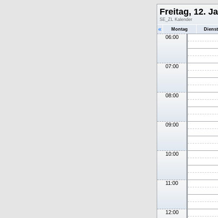
Freitag, 12. J
SE_ZL Kalender
«
Montag
Diens
06:00
07:00
08:00
09:00
10:00
11:00
12:00