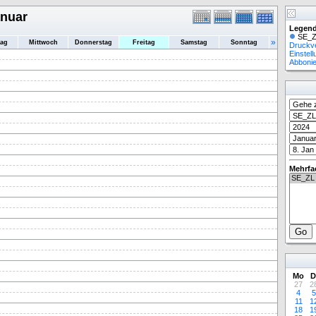
anuar
Legend
SE_Z
»
tag
Mittwoch
Donnerstag
Freitag
Samstag
Sonntag
Druckv
Einstel
Abboni
Mehrfa
Mo
D
27
2
4
5
11
1
18
1