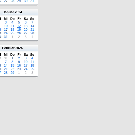
6
27
28
29
30
31
Januar
2024
i
Mi
Do
Fr
Sa
So
3
4
5
6
7
10
11
12
13
14
6
17
18
19
20
21
3
24
25
26
27
28
0
31
1
2
3
4
Februar
2024
i
Mi
Do
Fr
Sa
So
0
31
1
2
3
4
7
8
9
10
11
3
14
15
16
17
18
0
21
22
23
24
25
7
28
29
1
2
3