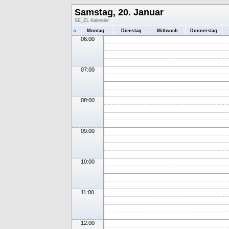
Samstag, 20. Januar
SE_ZL Kalender
«
Montag
Dienstag
Mittwoch
Donnerstag
06:00
07:00
08:00
09:00
10:00
11:00
12:00