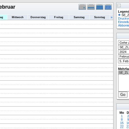
Februar
Legend
SE_Z
»
tag
Mittwoch
Donnerstag
Freitag
Samstag
Sonntag
Druckv
Einstel
Abboni
Mehrfa
Mo
D
1
2
8
9
15
1
22
2