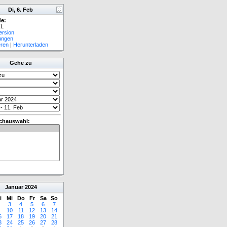
Di, 6. Feb
e:
L
ersion
lungen
eren
|
Herunterladen
Gehe zu
chauswahl:
Januar
2024
i
Mi
Do
Fr
Sa
So
3
4
5
6
7
10
11
12
13
14
6
17
18
19
20
21
3
24
25
26
27
28