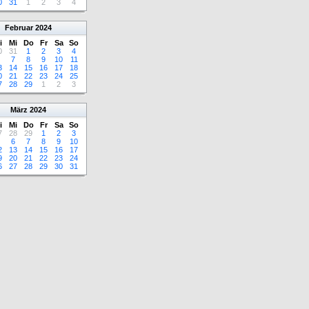
0
31
1
2
3
4
Februar
2024
i
Mi
Do
Fr
Sa
So
0
31
1
2
3
4
7
8
9
10
11
3
14
15
16
17
18
0
21
22
23
24
25
7
28
29
1
2
3
März
2024
i
Mi
Do
Fr
Sa
So
7
28
29
1
2
3
6
7
8
9
10
2
13
14
15
16
17
9
20
21
22
23
24
6
27
28
29
30
31