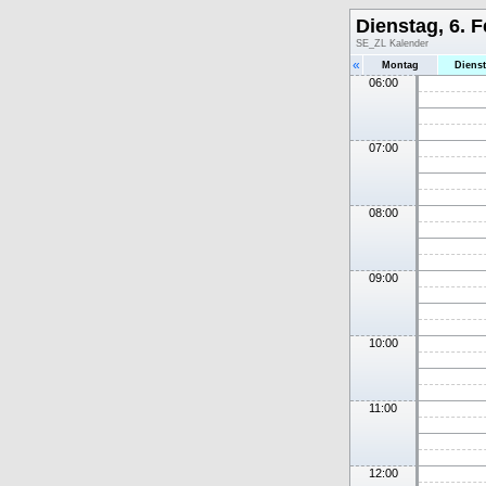
Dienstag, 6. 
SE_ZL Kalender
«
Montag
Diens
06:00
07:00
08:00
09:00
10:00
11:00
12:00