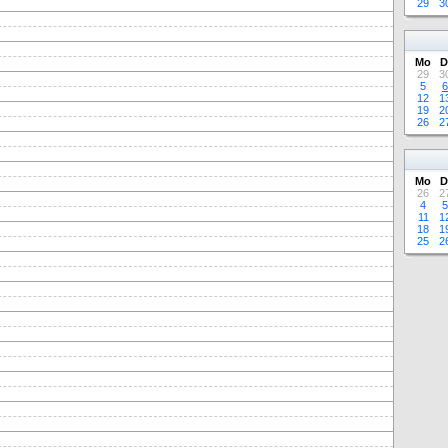
29
3
Mo
D
29
3
5
6
12
1
19
2
26
2
Mo
D
26
2
4
5
11
1
18
1
25
2