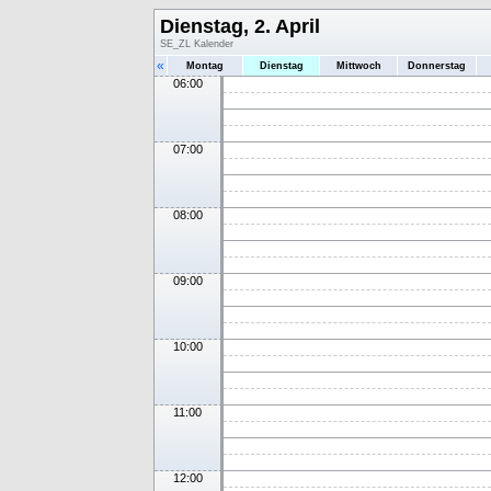
Dienstag, 2. April
SE_ZL Kalender
«
Montag
Dienstag
Mittwoch
Donnerstag
06:00
07:00
08:00
09:00
10:00
11:00
12:00