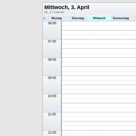
Mittwoch, 3. April
SE_ZL Kalender
«
Montag
Dienstag
Mittwoch
Donnerstag
06:00
07:00
08:00
09:00
10:00
11:00
12:00