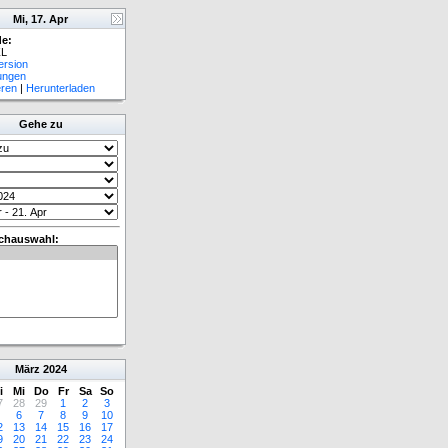
Mi, 17. Apr
e:
L
ersion
lungen
eren
|
Herunterladen
Gehe zu
chauswahl:
März
2024
i
Mi
Do
Fr
Sa
So
7
28
29
1
2
3
6
7
8
9
10
2
13
14
15
16
17
9
20
21
22
23
24