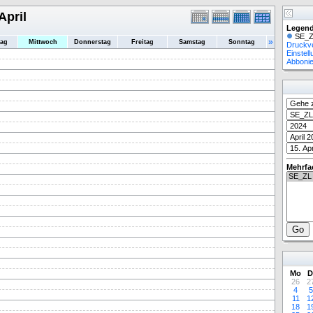
April
Legend
SE_Z
»
tag
Mittwoch
Donnerstag
Freitag
Samstag
Sonntag
Druckv
Einstel
Abboni
Mehrfa
Mo
D
26
2
4
5
11
1
18
1