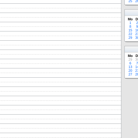
25
2
Mo
D
1
2
8
9
15
1
22
2
29
3
Mo
D
29
3
6
7
13
1
20
2
27
2