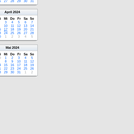
6
27
28
29
30
31
April
2024
i
Mi
Do
Fr
Sa
So
3
4
5
6
7
10
11
12
13
14
6
17
18
19
20
21
3
24
25
26
27
28
0
1
2
3
4
5
Mai
2024
i
Mi
Do
Fr
Sa
So
0
1
2
3
4
5
8
9
10
11
12
4
15
16
17
18
19
1
22
23
24
25
26
8
29
30
31
1
2