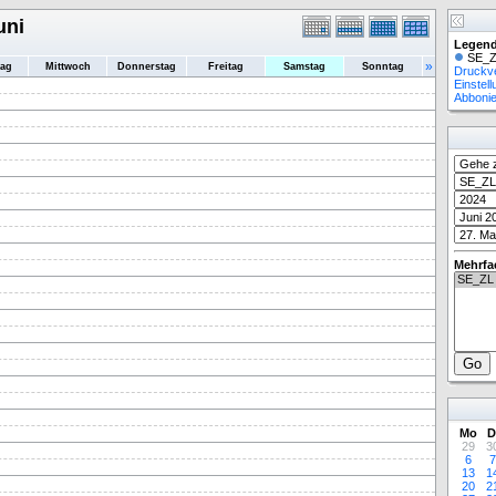
uni
Legend
SE_Z
»
tag
Mittwoch
Donnerstag
Freitag
Samstag
Sonntag
Druckv
Einstel
Abboni
Mehrfa
Mo
D
29
3
6
7
13
1
20
2