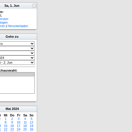
Sa, 1. Jun
e:
L
ersion
lungen
eren
|
Herunterladen
Gehe zu
chauswahl:
Mai
2024
i
Mi
Do
Fr
Sa
So
0
1
2
3
4
5
8
9
10
11
12
4
15
16
17
18
19
1
22
23
24
25
26