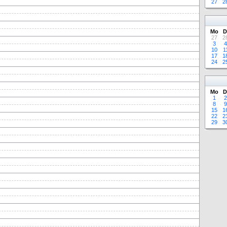
27
2
Mo
D
27
2
3
4
10
1
17
1
24
2
Mo
D
1
2
8
9
15
1
22
2
29
3