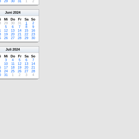
8
29
30
31
1
2
Juni
2024
i
Mi
Do
Fr
Sa
So
8
29
30
31
1
2
5
6
7
8
9
1
12
13
14
15
16
8
19
20
21
22
23
5
26
27
28
29
30
Juli
2024
i
Mi
Do
Fr
Sa
So
3
4
5
6
7
10
11
12
13
14
6
17
18
19
20
21
3
24
25
26
27
28
0
31
1
2
3
4