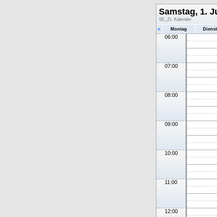
Samstag, 1. J
SE_ZL Kalender
«
Montag
Diens
06:00
07:00
08:00
09:00
10:00
11:00
12:00