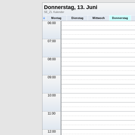
Donnerstag, 13. Juni
SE_ZL Kalender
«
Montag
Dienstag
Mittwoch
Donnerstag
06:00
07:00
08:00
09:00
10:00
11:00
12:00