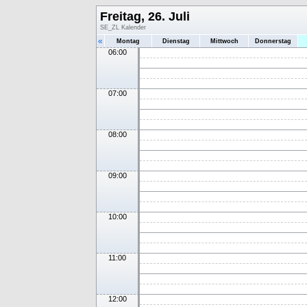
Freitag, 26. Juli
SE_ZL Kalender
«
Montag
Dienstag
Mittwoch
Donnerstag
06:00
07:00
08:00
09:00
10:00
11:00
12:00